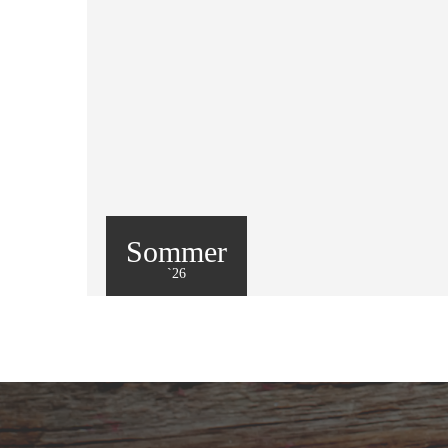
Sommer
`26